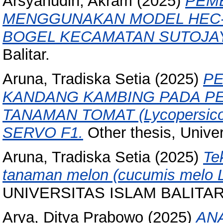
Arsyahudin, Akram
(2025)
PEM
MENGGUNAKAN MODEL HEC-R
BOGEL KECAMATAN SUTOJA
Balitar.
Aruna, Tradiska Setia
(2025)
PE
KANDANG KAMBING PADA P
TANAMAN TOMAT (Lycopersicon
SERVO F1.
Other thesis, Univers
Aruna, Tradiska Setia
(2025)
Te
tanaman melon (cucumis melo 
UNIVERSITAS ISLAM BALITAR, 
Arya, Ditya Prabowo
(2025)
ANA