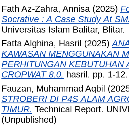
Fath Az-Zahra, Annisa
(2025)
Fo
Socrative : A Case Study At SMA
Universitas Islam Balitar, Blitar.
Fatta Alghina, Hasril
(2025)
ANA
KAWASAN MENGGUNAKAN M
PERHITUNGAN KEBUTUHAN AI
CROPWAT 8.0.
hasril. pp. 1-12.
Fauzan, Muhammad Aqbil
(202
STROBERI DI P4S ALAM AGR
TIMUR.
Technical Report. UN
(Unpublished)