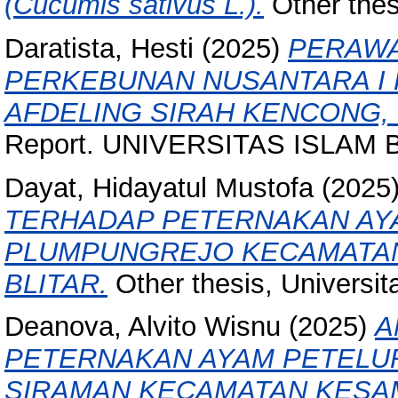
(Cucumis sativus L.).
Other thesi
Daratista, Hesti
(2025)
PERAWA
PERKEBUNAN NUSANTARA I 
AFDELING SIRAH KENCONG, 
Report. UNIVERSITAS ISLAM B
Dayat, Hidayatul Mustofa
(2025
TERHADAP PETERNAKAN AYA
PLUMPUNGREJO KECAMATA
BLITAR.
Other thesis, Universitas
Deanova, Alvito Wisnu
(2025)
A
PETERNAKAN AYAM PETELUR 
SIRAMAN KECAMATAN KESAM