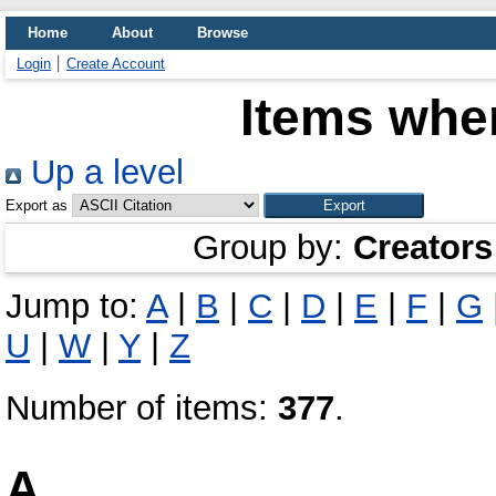
Home
About
Browse
Login
Create Account
Items wher
Up a level
Export as
Group by:
Creators
Jump to:
A
|
B
|
C
|
D
|
E
|
F
|
G
U
|
W
|
Y
|
Z
Number of items:
377
.
A