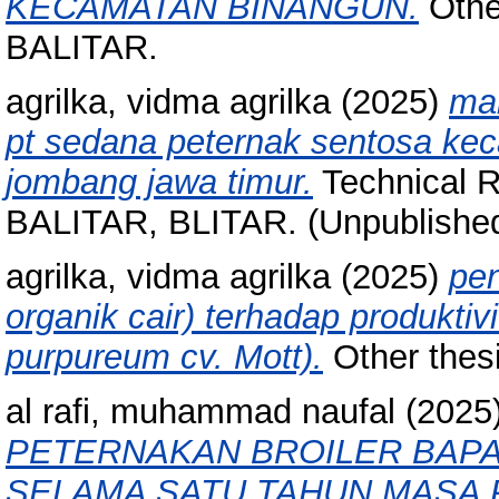
KECAMATAN BINANGUN.
Othe
BALITAR.
agrilka, vidma agrilka
(2025)
ma
pt sedana peternak sentosa k
jombang jawa timur.
Technical 
BALITAR, BLITAR. (Unpublishe
agrilka, vidma agrilka
(2025)
pe
organik cair) terhadap produkti
purpureum cv. Mott).
Other thesis
al rafi, muhammad naufal
(2025
PETERNAKAN BROILER BAPA
SELAMA SATU TAHUN MASA 