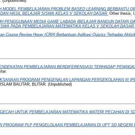
(Unpublished)
 MODEL PEMBELAJARAN PROBLEM BASED LEARNING BERBANTU QR
DAN HASIL BELAJAR SISWA KELAS V SEKOLAH DASAR.
Other thesis, Un
H PENGGUNAAN MEDIA GAME LABADA (BELAJAR BANGUN DATAR) D
SISWA PADA PEMBELAJARAN MATEMATIKA KELAS V SEKOLAH DASAR.
n Course Review Horay (CRH) Berbantuan Aplikasi Quizizz Terhadap Aktivit
PENDEKATAN PEMBELAJARAN BERDIFERENSIASI TERHADAP PENINGK
tar.
SANAAN PROGRAM PENGENALAN LAPANGAN PERSEKOLAHAN III (PLP 
ISLAM BALITAR, BLITAR. (Unpublished)
AGECAH UNTUK PEMBELAJARAN MATEMATIKA MATERI PECAHAN DI SD
 PROGRAM PLP PENGELOLAAN PEMBELAJARAN DI UPT SD NEGERI P