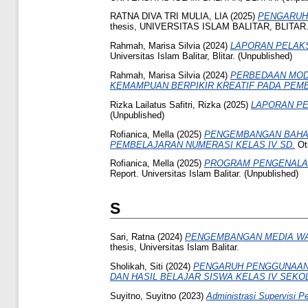
RATNA DIVA TRI MULIA, LIA
(2025)
PENGARUH 
thesis, UNIVERSITAS ISLAM BALITAR, BLITAR
Rahmah, Marisa Silvia
(2024)
LAPORAN PELAKS
Universitas Islam Balitar, Blitar. (Unpublished)
Rahmah, Marisa Silvia
(2024)
PERBEDAAN MODE
KEMAMPUAN BERPIKIR KREATIF PADA PEMB
Rizka Lailatus Safitri, Rizka
(2025)
LAPORAN PE
(Unpublished)
Rofianica, Mella
(2025)
PENGEMBANGAN BAHAN
PEMBELAJARAN NUMERASI KELAS IV SD.
Oth
Rofianica, Mella
(2025)
PROGRAM PENGENALAN 
Report. Universitas Islam Balitar. (Unpublished)
S
Sari, Ratna
(2024)
PENGEMBANGAN MEDIA WAY
thesis, Universitas Islam Balitar.
Sholikah, Siti
(2024)
PENGARUH PENGGUNAAN 
DAN HASIL BELAJAR SISWA KELAS IV SEKO
Suyitno, Suyitno
(2023)
Administrasi Supervisi P