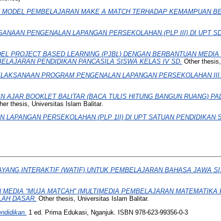
MODEL PEMBELAJARAN MAKE A MATCH TERHADAP KEMAMPUAN BERPI
.
ANAAN PENGENALAN LAPANGAN PERSEKOLAHAN (PLP III) DI UPT SD
L PROJECT BASED LEARNING (PJBL) DENGAN BERBANTUAN MEDIA 
ELAJARAN PENDIDIKAN PANCASILA SISWA KELAS IV SD.
Other thesis, 
LAKSANAAN PROGRAM PENGENALAN LAPANGAN PERSEKOLAHAN III
 AJAR BOOKLET BALITAR (BACA TULIS HITUNG BANGUN RUANG) PA
er thesis, Universitas Islam Balitar.
LAPANGAN PERSEKOLAHAN (PLP 1II) DI UPT SATUAN PENDIDIKAN S
ANG INTERAKTIF (WATIF) UNTUK PEMBELAJARAN BAHASA JAWA SI
MEDIA “MUJA MATCAH” (MULTIMEDIA PEMBELAJARAN MATEMATIKA 
LAH DASAR.
Other thesis, Universitas Islam Balitar.
endidikan.
1 ed. Prima Edukasi, Nganjuk. ISBN 978-623-99356-0-3