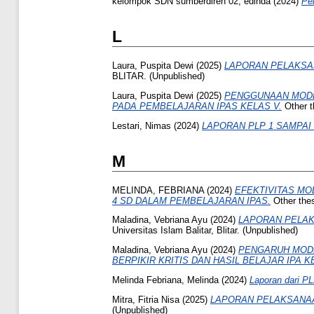
kelompok SDN sumberdiren 02, edinda
(2024)
Pe
L
Laura, Puspita Dewi
(2025)
LAPORAN PELAKSA
BLITAR. (Unpublished)
Laura, Puspita Dewi
(2025)
PENGGUNAAN MODE
PADA PEMBELAJARAN IPAS KELAS V.
Other th
Lestari, Nimas
(2024)
LAPORAN PLP 1 SAMPAI 
M
MELINDA, FEBRIANA
(2024)
EFEKTIVITAS MO
4 SD DALAM PEMBELAJARAN IPAS.
Other thesi
Maladina, Vebriana Ayu
(2024)
LAPORAN PELAKS
Universitas Islam Balitar, Blitar. (Unpublished)
Maladina, Vebriana Ayu
(2024)
PENGARUH MODE
BERPIKIR KRITIS DAN HASIL BELAJAR IPA 
Melinda Febriana, Melinda
(2024)
Laporan dari P
Mitra, Fitria Nisa
(2025)
LAPORAN PELAKSANAA
(Unpublished)