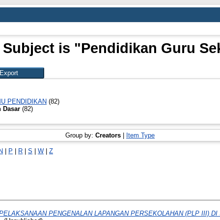
 Subject is "Pendidikan Guru Se
MU PENDIDIKAN
(82)
h Dasar
(82)
Group by:
Creators
|
Item Type
N
|
P
|
R
|
S
|
W
|
Z
PELAKSANAAN PENGENALAN LAPANGAN PERSEKOLAHAN (PLP III) DI S