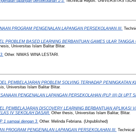
ngenalan lapangan persekolahan 1-3.
Technical Report. UNIVERSITAS ISLAM
NAAN PROGRAM PENGENALAN LAPANGAN PERSEKOLAHAN III.
Techni
L PROBLEM BASED LEARNING BERBANTUAN GAMES ULAR TANGGA 
esis, Universitas Islam Balitar Blitar.
3.
Other. NIMAS WINA LESTARI.
DEL PEMBELAJARAN PROBLEM SOLVING TERHADAP PENINGKATAN KE
s, Universitas Islam Balitar Blitar.
ANAAN PENGENALAN LAPANGAN PERSEKOLAHAN (PLP III) DI UPT SD
L PEMBELAJARAN DISCOVERY LEARNING BERBANTUAN APLIKASI V
KELAS IV SEKOLAH DASAR.
Other thesis, Universitas Islam Balitar, Blitar.
LP 1 sampai dengan 3.
Other. Melinda Febriana. (Unpublished)
N PROGRAM PENGENALAN LAPANGAN PERSEKOLAHAN III.
Technical