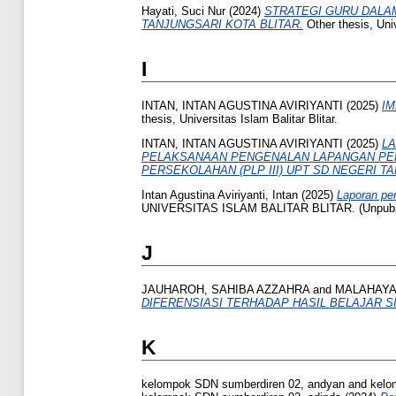
Hayati, Suci Nur
(2024)
STRATEGI GURU DALAM
TANJUNGSARI KOTA BLITAR.
Other thesis, Univ
I
INTAN, INTAN AGUSTINA AVIRIYANTI
(2025)
I
thesis, Universitas Islam Balitar Blitar.
INTAN, INTAN AGUSTINA AVIRIYANTI
(2025)
LA
PELAKSANAAN PENGENALAN LAPANGAN PER
PERSEKOLAHAN (PLP III) UPT SD NEGERI T
Intan Agustina Aviriyanti, Intan
(2025)
Laporan pe
UNIVERSITAS ISLAM BALITAR BLITAR. (Unpubl
J
JAUHAROH, SAHIBA AZZAHRA
and
MALAHAYAT
DIFERENSIASI TERHADAP HASIL BELAJAR S
K
kelompok SDN sumberdiren 02, andyan
and
kelo