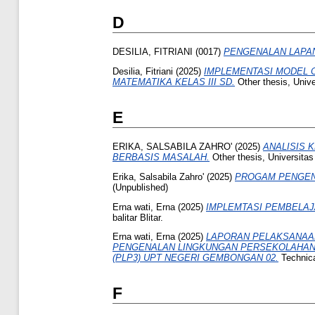
D
DESILIA, FITRIANI
(0017)
PENGENALAN LAPA
Desilia, Fitriani
(2025)
IMPLEMENTASI MODEL 
MATEMATIKA KELAS III SD.
Other thesis, Univer
E
ERIKA, SALSABILA ZAHRO'
(2025)
ANALISIS 
BERBASIS MASALAH.
Other thesis, Universitas 
Erika, Salsabila Zahro'
(2025)
PROGAM PENGENA
(Unpublished)
Erna wati, Erna
(2025)
IMPLEMTASI PEMBELAJ
balitar Blitar.
Erna wati, Erna
(2025)
LAPORAN PELAKSANAAN
PENGENALAN LINGKUNGAN PERSEKOLAHAN 
(PLP3) UPT NEGERI GEMBONGAN 02.
Technical
F