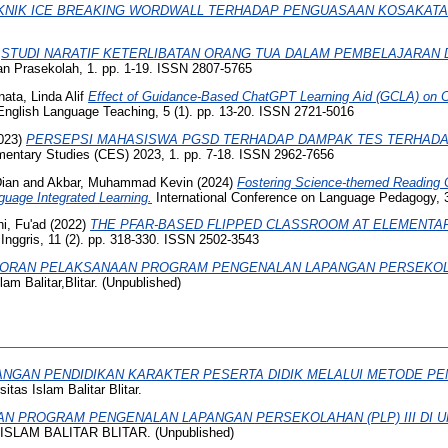
NIK ICE BREAKING WORDWALL TERHADAP PENGUASAAN KOSAKATA B
)
STUDI NARATIF KETERLIBATAN ORANG TUA DALAM PEMBELAJARAN 
n Prasekolah, 1. pp. 1-19. ISSN 2807-5765
nata, Linda Alif
Effect of Guidance-Based ChatGPT Learning Aid (GCLA) on C
English Language Teaching, 5 (1). pp. 13-20. ISSN 2721-5016
023)
PERSEPSI MAHASISWA PGSD TERHADAP DAMPAK TES TERHADA
mentary Studies (CES) 2023, 1. pp. 7-18. ISSN 2962-7656
Dian
and
Akbar, Muhammad Kevin
(2024)
Fostering Science-themed Reading 
guage Integrated Learning.
International Conference on Language Pedagogy, 3
hi, Fu'ad
(2022)
THE PFAR-BASED FLIPPED CLASSROOM AT ELEMENTA
nggris, 11 (2). pp. 318-330. ISSN 2502-3543
ORAN PELAKSANAAN PROGRAM PENGENALAN LAPANGAN PERSEKOLAHA
am Balitar,Blitar. (Unpublished)
GAN PENDIDIKAN KARAKTER PESERTA DIDIK MELALUI METODE PEM
itas Islam Balitar Blitar.
N PROGRAM PENGENALAN LAPANGAN PERSEKOLAHAN (PLP) III DI U
 ISLAM BALITAR BLITAR. (Unpublished)