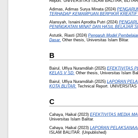
Report. UNIVERSITAS ISLAM BALITAR, BLITAR. 
Adimas, Adimas Surya Minata
(2024)
PENGARUH
TERHADAP KEMAMPUAN BERPIKIR KREATIF 
Alansyah, Isnaini Aprodita Putri
(2024)
PENGARU
PENINGKATAN MINAT DAN HASIL BELAJAR 
Astutik, Riasti
(2024)
Pengaruh Model Pembelajara
Dasar.
Other thesis, Universitas Islam Blitar.
B
Bairul, Ulfiya Nuramdilah
(2025)
EFEKTIVITAS 
KELAS V SD.
Other thesis, Universitas Islam Bali
Bairul, Ulfiya Nuramdilah
(2025)
LAPORAN PELAK
KOTA BLITAR.
Technical Report. UNIVERSITAS 
C
Cahaya, Haikal
(2023)
EFEKTIVITAS MEDIA M
Universitas Islam Balitar.
Cahaya, Haikal
(2023)
LAPORAN PELAKSANAAN
ISLAM BALITAR. (Unpublished)