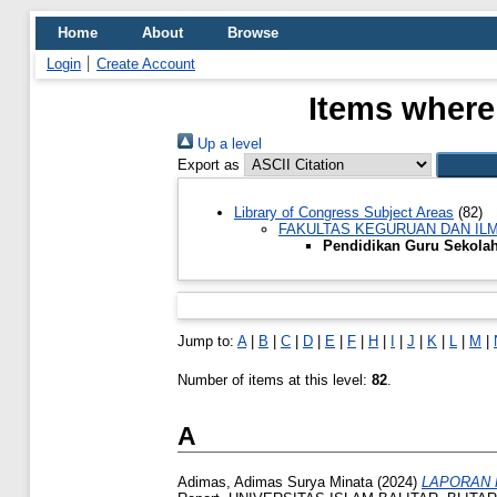
Home
About
Browse
Login
Create Account
Items where
Up a level
Export as
Library of Congress Subject Areas
(82)
FAKULTAS KEGURUAN DAN IL
Pendidikan Guru Sekola
Jump to:
A
|
B
|
C
|
D
|
E
|
F
|
H
|
I
|
J
|
K
|
L
|
M
|
Number of items at this level:
82
.
A
Adimas, Adimas Surya Minata
(2024)
LAPORAN 