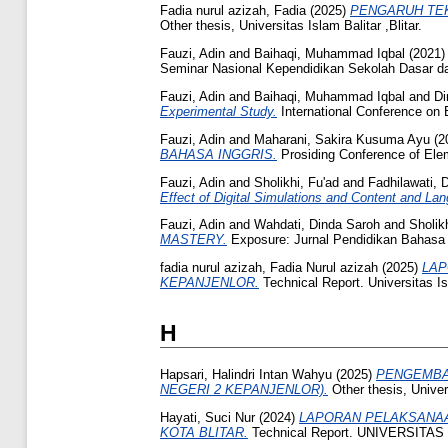
Fadia nurul azizah, Fadia
(2025)
PENGARUH TEK
Other thesis, Universitas Islam Balitar ,Blitar.
Fauzi, Adin
and
Baihaqi, Muhammad Iqbal
(2021
Seminar Nasional Kependidikan Sekolah Dasar da
Fauzi, Adin
and
Baihaqi, Muhammad Iqbal
and
Di
Experimental Study.
International Conference on 
Fauzi, Adin
and
Maharani, Sakira Kusuma Ayu
(2
BAHASA INGGRIS.
Prosiding Conference of Ele
Fauzi, Adin
and
Sholikhi, Fu'ad
and
Fadhilawati, 
Effect of Digital Simulations and Content and Lan
Fauzi, Adin
and
Wahdati, Dinda Saroh
and
Sholik
MASTERY.
Exposure: Jurnal Pendidikan Bahasa I
fadia nurul azizah, Fadia Nurul azizah
(2025)
LAP
KEPANJENLOR.
Technical Report. Universitas Isl
H
Hapsari, Halindri Intan Wahyu
(2025)
PENGEMBAN
NEGERI 2 KEPANJENLOR).
Other thesis, Univers
Hayati, Suci Nur
(2024)
LAPORAN PELAKSANAA
KOTA BLITAR.
Technical Report. UNIVERSITAS