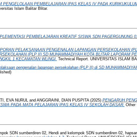
 PENGELOLAAN PEMBELAJARAN IPAS KELAS IV PADA KURIKUKULUM 
ersitas Islam Balitar Blitar.
MPLEMENTASI PEMBELAJARAN KREATIF SISWA SDN PAGERGUNUNG 0
PORAN PELAKSANAAN PENGENALAN LAPANGAN PERSEKOLAHAN (PLP 
SEKOLAHAN (PLP II) SD MUHAMMADIYAH KOTA BLITAR LAPORAM 
ANGKIL 1 KECAMATAN WLINGI.
Technical Report. UNIVERSITAS ISLAM BAL
nlaksaan pengenalan lapangan persekolahan (PLP II) di SD MUHAMMADIY
ished)
I, EVA NURUL
and
ANGGRAINI, DIAN PUSPITA
(2025)
PENGARUH PENG
ISWA PADA MATA PELAJARAN IPAS KELAS IV SEKOLAH DASAR.
Other t
mpok SDN sumberdiren 02, Hendi
and
kelompok SDN sumberdiren 02, hapsar