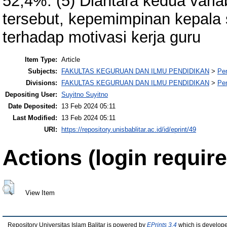
52,4%. (5) Diantara kedua varia
tersebut, kepemimpinan kepala
terhadap motivasi kerja guru
Item Type:
Article
Subjects:
FAKULTAS KEGURUAN DAN ILMU PENDIDIKAN
>
Pe
Divisions:
FAKULTAS KEGURUAN DAN ILMU PENDIDIKAN
>
Pe
Depositing User:
Suyitno Suyitno
Date Deposited:
13 Feb 2024 05:11
Last Modified:
13 Feb 2024 05:11
URI:
https://repository.unisbablitar.ac.id/id/eprint/49
Actions (login require
View Item
Repository Universitas Islam Balitar is powered by
EPrints 3.4
which is develop