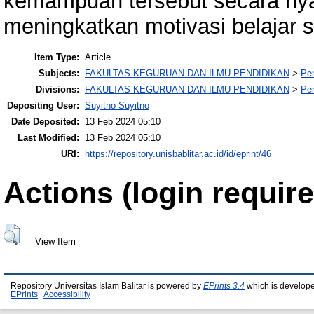
kemampuan tersebut secara ny
meningkatkan motivasi belajar s
Item Type:
Article
Subjects:
FAKULTAS KEGURUAN DAN ILMU PENDIDIKAN
>
Pe
Divisions:
FAKULTAS KEGURUAN DAN ILMU PENDIDIKAN
>
Pe
Depositing User:
Suyitno Suyitno
Date Deposited:
13 Feb 2024 05:10
Last Modified:
13 Feb 2024 05:10
URI:
https://repository.unisbablitar.ac.id/id/eprint/46
Actions (login require
View Item
Repository Universitas Islam Balitar is powered by
EPrints 3.4
which is develop
EPrints
|
Accessibility