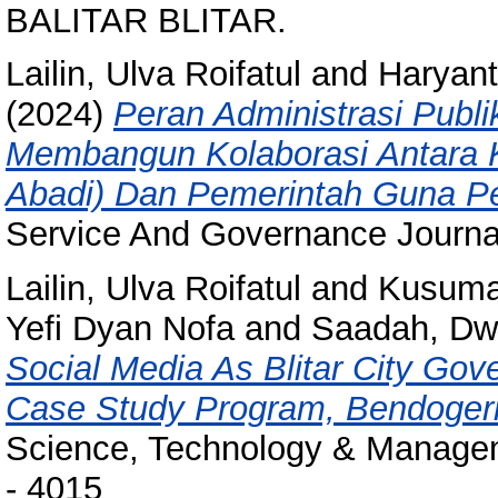
BALITAR BLITAR.
Lailin, Ulva Roifatul
and
Haryant
(2024)
Peran Administrasi Publ
Membangun Kolaborasi Antara
Abadi) Dan Pemerintah Guna P
Service And Governance Journal
Lailin, Ulva Roifatul
and
Kusumaw
Yefi Dyan Nofa
and
Saadah, Dwi
Social Media As Blitar City Go
Case Study Program, Bendogerit
Science, Technology & Managem
- 4015