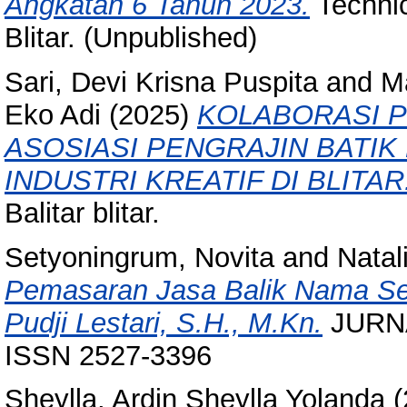
Angkatan 6 Tahun 2023.
Technic
Blitar. (Unpublished)
Sari, Devi Krisna Puspita
and
M
Eko Adi
(2025)
KOLABORASI 
ASOSIASI PENGRAJIN BATI
INDUSTRI KREATIF DI BLITAR
Balitar blitar.
Setyoningrum, Novita
and
Natal
Pemasaran Jasa Balik Nama Serti
Pudji Lestari, S.H., M.Kn.
JURNA
ISSN 2527-3396
Sheylla, Ardin Sheylla Yolanda
(