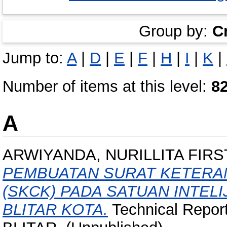
Group by:
C
Jump to:
A
|
D
|
E
|
F
|
H
|
I
|
K
|
Number of items at this level:
8
A
ARWIYANDA, NURILLITA FIRS
PEMBUATAN SURAT KETERAN
(SKCK) PADA SATUAN INTEL
BLITAR KOTA.
Technical Repo