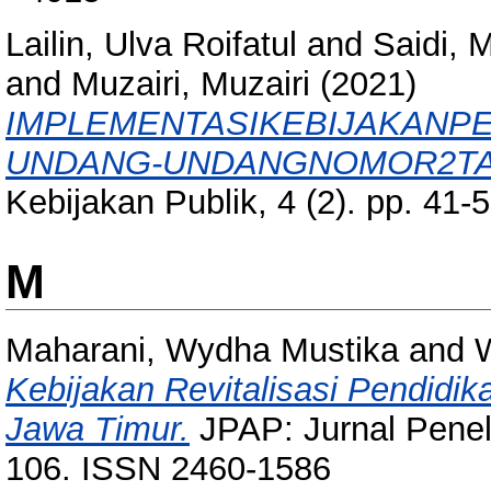
Lailin, Ulva Roifatul
and
Saidi,
and
Muzairi, Muzairi
(2021)
IMPLEMENTASIKEBIJAKAN
UNDANG-UNDANGNOMOR2TA
Kebijakan Publik, 4 (2). pp. 41
M
Maharani, Wydha Mustika
and
W
Kebijakan Revitalisasi Pendidi
Jawa Timur.
JPAP: Jurnal Penelit
106. ISSN 2460-1586