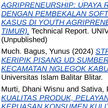
AGRIPRENEURSHIP: UPAYA
DENGAN PEMBEKALAN SOFT S
KASUS DI YOUTH AGRIPREN
TIMUR).
Technical Report. UN
(Unpublished)
Much. Bagus, Yunus
(2024)
ST
KERIPIK PISANG UD SUMBE
KECAMATAN NGLEGOK KABUP
Universitas Islam Balitar Blitar.
Murti, Dhani Wisnu
and
Sativa,
KUALITAS PRODUK, PELAYA
KEPUASAN KONSUMEN KULIT 