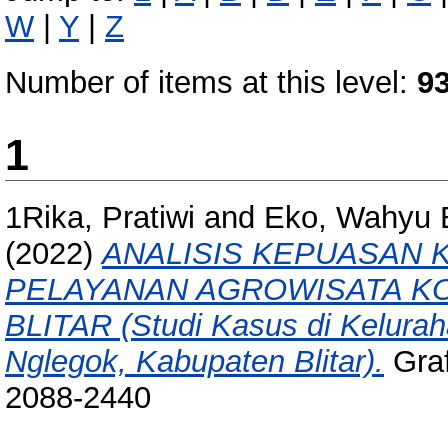
W
|
Y
|
Z
Number of items at this level:
9
1
1Rika, Pratiwi
and
Eko, Wahyu 
(2022)
ANALISIS KEPUASAN 
PELAYANAN AGROWISATA K
BLITAR (Studi Kasus di Kelura
Nglegok, Kabupaten Blitar).
Graf
2088-2440