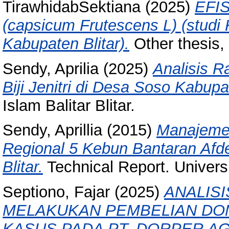
TirawhidabSektiana
(2025)
EFI
(capsicum Frutescens L) (studi
Kabupaten Blitar).
Other thesis, 
Sendy, Aprilia
(2025)
Analisis Ra
Biji Jenitri di Desa Soso Kabupat
Islam Balitar Blitar.
Sendy, Aprillia
(2015)
Manajeme
Regional 5 Kebun Bantaran Afd
Blitar.
Technical Report. Universi
Septiono, Fajar
(2025)
ANALIS
MELAKUKAN PEMBELIAN DO
KASUS PADA PT. DORPER AG