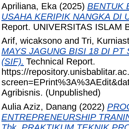
Apriliana, Eka
(2025)
BENTUK 
USAHA KERIPIK NANGKA DI 
Report. UNIVERSITAS ISLAM B
Arif, wicaksono
and
Tri, Kurniast
MAYS JAGUNG BISI 18 DI P
(SIF).
Technical Report.
https://repository.unisbablitar.a
screen=EPrint%3A%3AEdit&data
Agribisnis. (Unpublished)
Aulia Aziz, Danang
(2022)
PRO
ENTREPRENEURSHIP TRANING C
Tbk. PRAKTIKUM TEKNIK PR