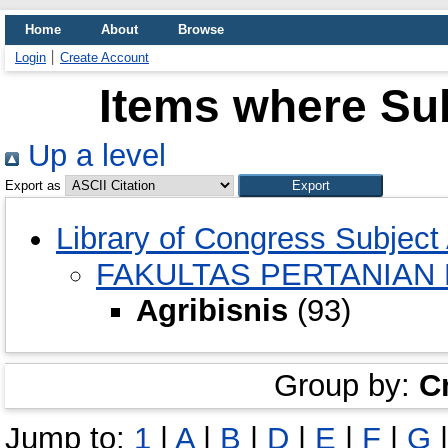
Home
About
Browse
Login
Create Account
Items where Sub
Up a level
Export as
Library of Congress Subject
FAKULTAS PERTANIAN
Agribisnis
(93)
Group by:
C
Jump to:
1
|
A
|
B
|
D
|
E
|
F
|
G