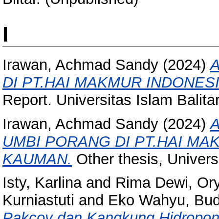
I
Irawan, Achmad Sandy
(2024)
DI PT.HAI MAKMUR INDONE
Report. Universitas Islam Balitar
Irawan, Achmad Sandy
(2024)
UMBI PORANG DI PT.HAI M
KAUMAN.
Other thesis, Universi
Isty, Karlina
and
Rima Dewi, Ory
Kurniastuti
and
Eko Wahyu, Bu
Pakcoy dan Kangkung Hidropon