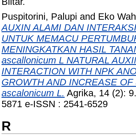
Blitar.
Puspitorini, Palupi
and
Eko Wah
AUXIN ALAMI DAN INTERAK
UNTUK MEMACU PERTUMBUH
MENINGKATKAN HASIL TANA
ascallonicum L NATURAL AU
INTERACTION WITH NPK AN
GROWTH AND INCREASE OF S
ascalonicum L.
Agrika, 14 (2): 
5871 e-ISSN : 2541-6529
R