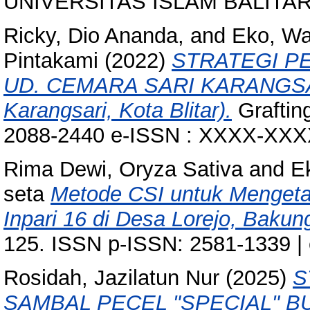
UNIVERSITAS ISLAM BALITAR, 
Ricky, Dio Ananda,
and
Eko, W
Pintakami
(2022)
STRATEGI P
UD. CEMARA SARI KARANGSARI 
Karangsari, Kota Blitar).
Grafting
2088-2440 e-ISSN : XXXX-XX
Rima Dewi, Oryza Sativa
and
E
seta
Metode CSI untuk Mengeta
Inpari 16 di Desa Lorejo, Bakung,
125. ISSN p-ISSN: 2581-1339 |
Rosidah, Jazilatun Nur
(2025)
S
SAMBAL PECEL "SPECIAL" B