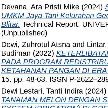
Devana, Ara Pristi Mike
(2024)
UMKM Jaya Tani Kelurahan Ge
Blitar.
Technical Report. UNIV
(Unpublished)
Dewi, Zuhrotul Atsna
and
Lintar
Budiman
(2022)
KETERLIBATA
PADA PROGRAM REDISTRIB
KETAHANAN PANGAN DI ERA
15. pp. 48-63. ISSN P-2622–28
Dewi Lestari, Tanti Indira
(2024
TANAMAN MELON DENGAN SI