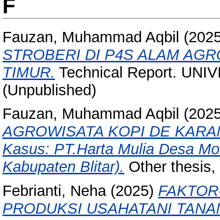
F
Fauzan, Muhammad Aqbil
(202
STROBERI DI P4S ALAM AGR
TIMUR.
Technical Report. UN
(Unpublished)
Fauzan, Muhammad Aqbil
(202
AGROWISATA KOPI DE KARA
Kasus: PT.Harta Mulia Desa M
Kabupaten Blitar).
Other thesis, 
Febrianti, Neha
(2025)
FAKTOR
PRODUKSI USAHATANI TANAMA