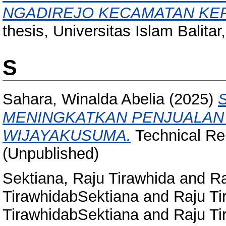
NGADIREJO KECAMATAN KEP
thesis, Universitas Islam Balitar, 
S
Sahara, Winalda Abelia
(2025)
MENINGKATKAN PENJUALAN 
WIJAYAKUSUMA.
Technical Rep
(Unpublished)
Sektiana, Raju Tirawhida
and
Ra
TirawhidabSektiana
and
Raju Ti
TirawhidabSektiana
and
Raju Ti