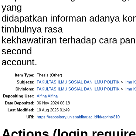
yang
didapatkan informan adanya k
timbulnya rasa
kekhawatiran terhadap cara pan
second
account.
Item Type:
Thesis (Other)
Subjects:
FAKULTAS ILMU SOSIAL DAN ILMU POLITIK
>
Ilmu 
Divisions:
FAKULTAS ILMU SOSIAL DAN ILMU POLITIK
>
Ilmu 
Depositing User:
Alfina Alfina
Date Deposited:
06 Nov 2024 06:18
Last Modified:
19 Aug 2025 01:49
URI:
https://repository.unisbablitar.ac.id/id/eprint/810
Actions (login require