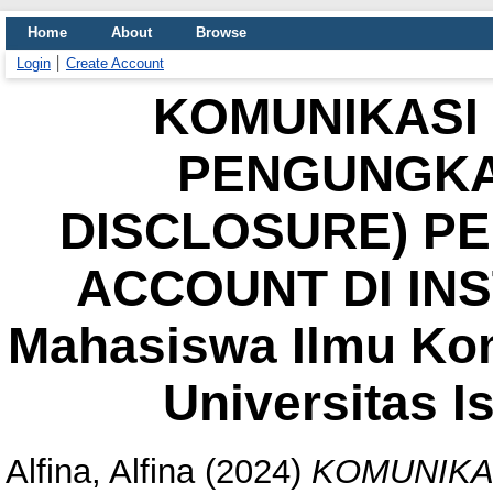
Home
About
Browse
Login
Create Account
KOMUNIKASI
PENGUNGKAP
DISCLOSURE) P
ACCOUNT DI INS
Mahasiswa Ilmu Ko
Universitas Is
Alfina, Alfina
(2024)
KOMUNIKA