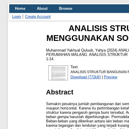
Home
About
Browse
Login
Create Account
ANALISIS ST
MENGGUNAKAN SO
Muhammad Yakhyal Quluub, Yahya
(2024)
ANAL
PERUMAHAN MALANG.
ANALISIS STRUKTUR
1-14.
Text
ANALISIS STRUKTUR BANGUNAN 
Download (772kB)
|
Preview
Abstract
Semakin pesatnya jumlah pembangunan dan sempi
maupun horizontal. Karena itu pertimbangan ket
struktur karena pengaruh gempa bumi tersebut. Ad
beban gempa haruslah diperhitungkan. Permode
Beban-beban yang diberikan antara lain beban m
karena tegangan dan lendutan yang terjadi kuran