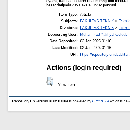
syarat, karena lendutan total kurang dari lendut
besar daripada gaya aksial untuk pondasi.
Item Type:
Article
Subjects:
FAKULTAS TEKNIK
>
Teknik
Divisions:
FAKULTAS TEKNIK
>
Teknik
Depositing User:
Muhammad Yakhyal Quluub
Date Deposited:
02 Jan 2025 01:16
Last Modified:
02 Jan 2025 01:16
URI:
https://repository.unisbablitar.
Actions (login required)
View Item
Repository Universitas Islam Balitar is powered by
EPrints 3.4
which is dev