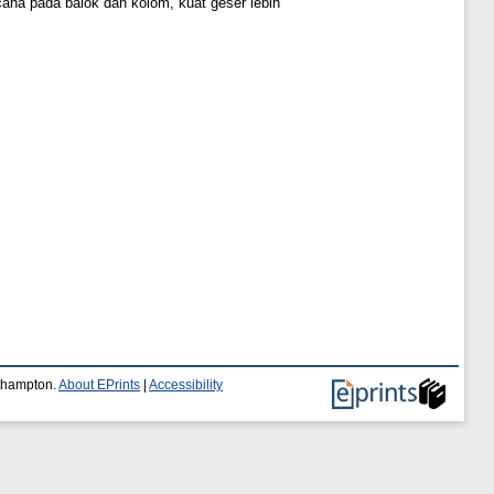
cana pada balok dan kolom, kuat geser lebih
uthampton.
About EPrints
|
Accessibility