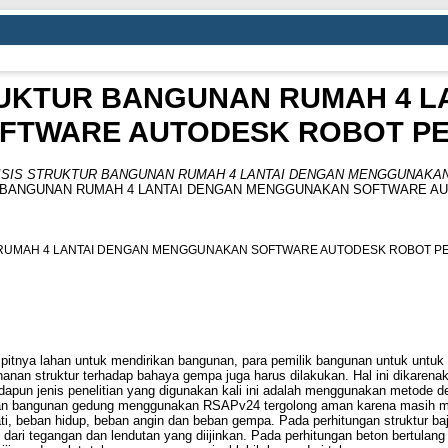
RUKTUR BANGUNAN RUMAH 4 L
FTWARE AUTODESK ROBOT P
ISIS STRUKTUR BANGUNAN RUMAH 4 LANTAI DENGAN MENGGUNAK
 BANGUNAN RUMAH 4 LANTAI DENGAN MENGGUNAKAN SOFTWARE AU
RUMAH 4 LANTAI DENGAN MENGGUNAKAN SOFTWARE AUTODESK ROBOT P
tnya lahan untuk mendirikan bangunan, para pemilik bangunan untuk untuk 
ahanan struktur terhadap bahaya gempa juga harus dilakukan. Hal ini dikare
apun jenis penelitian yang digunakan kali ini adalah menggunakan metode des
lan bangunan gedung menggunakan RSAPv24 tergolong aman karena masih m
ati, beban hidup, beban angin dan beban gempa. Pada perhitungan struktur 
g dari tegangan dan lendutan yang diijinkan. Pada perhitungan beton bertu