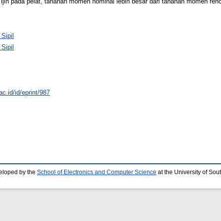
an ijin pada pelat, tahanan momen nominal lebih besar dari tahanan momen ren
 Sipil
 Sipil
ac.id/id/eprint/987
eloped by the
School of Electronics and Computer Science
at the University of So