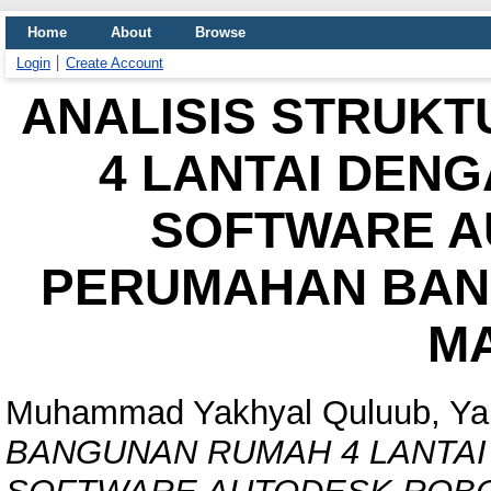
Home
About
Browse
Login
Create Account
ANALISIS STRUK
4 LANTAI DEN
SOFTWARE A
PERUMAHAN BAND
M
Muhammad Yakhyal Quluub, Ya
BANGUNAN RUMAH 4 LANTA