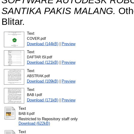
SOFTWARE AUTODESK ROB
SANTIKA PAKIS MALANG.
Othe
Blitar.
Text
COVER.pdf
Download (144kB)
|
Preview
Text
DAFTAR ISI.pdf
Download (121kB)
|
Preview
Text
ABSTRAK.pdf
Download (109kB)
|
Preview
Text
BAB I.pdf
Download (171kB)
|
Preview
Text
BAB II.pdf
Restricted to Repository staff only
Download (622kB)
Text