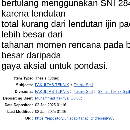
bertulang menggunakan SNI 28
karena lendutan
total kurang dari lendutan ijin
lebih besar dari
tahanan momen rencana pada ba
besar daripada
gaya aksial untuk pondasi.
Item Type:
Thesis (Other)
Subjects:
FAKULTAS TEKNIK
>
Teknik Sipil
Divisions:
FAKULTAS TEKNIK
>
Teknik Sipil
>
Skripsi Teknik Sipil
Depositing User:
Muhammad Yakhyal Quluub
Date Deposited:
02 Jan 2025 01:16
Last Modified:
02 Jan 2025 01:16
URI:
https://repository.unisbablitar.ac.id/id/eprint/985