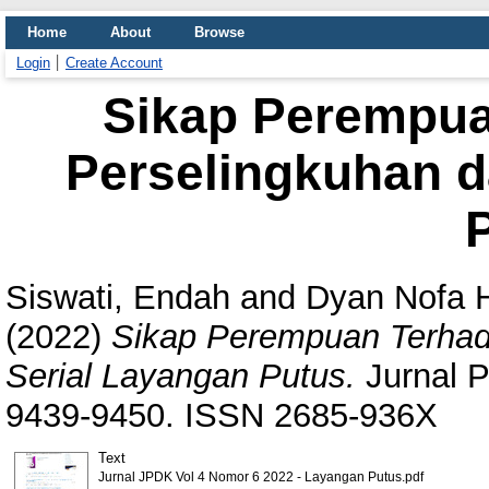
Home
About
Browse
Login
Create Account
Sikap Perempu
Perselingkuhan d
Siswati, Endah
and
Dyan Nofa H
(2022)
Sikap Perempuan Terha
Serial Layangan Putus.
Jurnal P
9439-9450. ISSN 2685-936X
Text
Jurnal JPDK Vol 4 Nomor 6 2022 - Layangan Putus.pdf