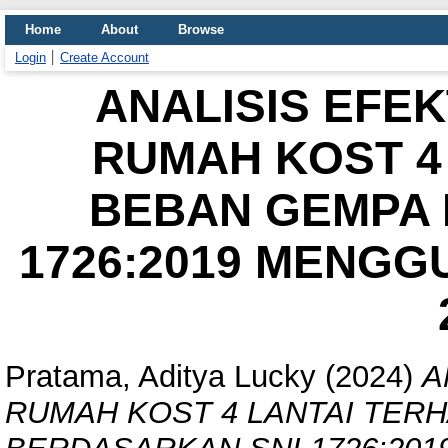
Home
About
Browse
Login
Create Account
ANALISIS EFE
RUMAH KOST 4
BEBAN GEMPA 
1726:2019 MENGG
Pratama, Aditya Lucky
(2024)
A
RUMAH KOST 4 LANTAI TER