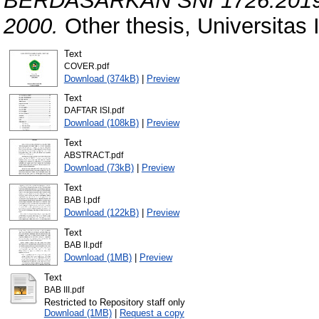
BERDASARKAN SNI 1726:20
2000.
Other thesis, Universitas Is
Text
COVER.pdf
Download (374kB)
|
Preview
Text
DAFTAR ISI.pdf
Download (108kB)
|
Preview
Text
ABSTRACT.pdf
Download (73kB)
|
Preview
Text
BAB I.pdf
Download (122kB)
|
Preview
Text
BAB II.pdf
Download (1MB)
|
Preview
Text
BAB III.pdf
Restricted to Repository staff only
Download (1MB)
|
Request a copy