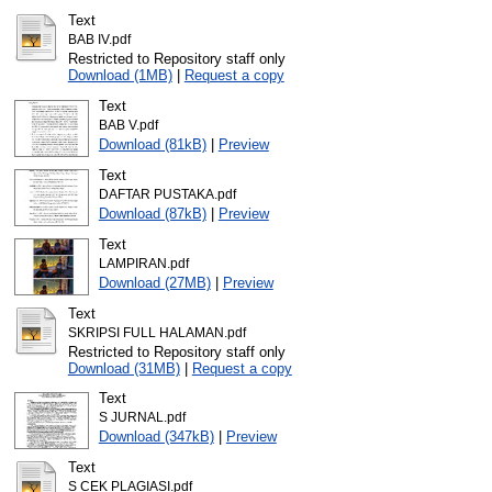
Text
BAB IV.pdf
Restricted to Repository staff only
Download (1MB)
|
Request a copy
Text
BAB V.pdf
Download (81kB)
|
Preview
Text
DAFTAR PUSTAKA.pdf
Download (87kB)
|
Preview
Text
LAMPIRAN.pdf
Download (27MB)
|
Preview
Text
SKRIPSI FULL HALAMAN.pdf
Restricted to Repository staff only
Download (31MB)
|
Request a copy
Text
S JURNAL.pdf
Download (347kB)
|
Preview
Text
S CEK PLAGIASI.pdf