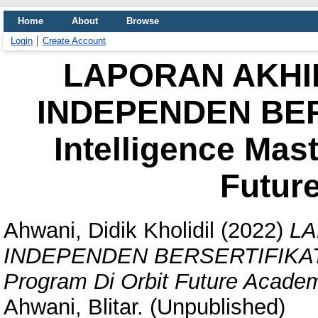
Home
About
Browse
Login
Create Account
LAPORAN AKHI
INDEPENDEN BERS
Intelligence Mas
Futur
Ahwani, Didik Kholidil
(2022)
LA
INDEPENDEN BERSERTIFIKAT Art
Program Di Orbit Future Acade
Ahwani, Blitar. (Unpublished)