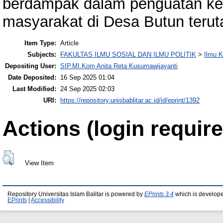
berdampak dalam penguatan ke
masyarakat di Desa Butun teru
Item Type:
Article
Subjects:
FAKULTAS ILMU SOSIAL DAN ILMU POLITIK
>
Ilmu 
Depositing User:
SIP.MI.Kom Anita Reta Kusumawijayanti
Date Deposited:
16 Sep 2025 01:04
Last Modified:
24 Sep 2025 02:03
URI:
https://repository.unisbablitar.ac.id/id/eprint/1392
Actions (login require
View Item
Repository Universitas Islam Balitar is powered by
EPrints 3.4
which is develop
EPrints
|
Accessibility