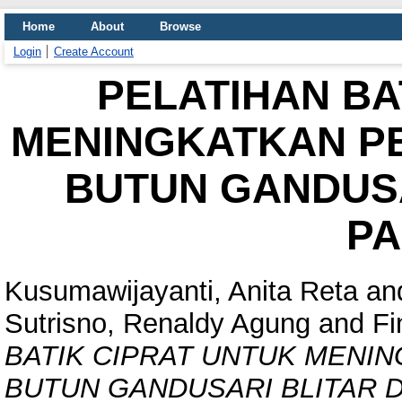
Home
About
Browse
Login
Create Account
PELATIHAN BA
MENINGKATKAN P
BUTUN GANDUSA
PA
Kusumawijayanti, Anita Reta
an
Sutrisno, Renaldy Agung
and
Fi
BATIK CIPRAT UNTUK MEN
BUTUN GANDUSARI BLITAR D