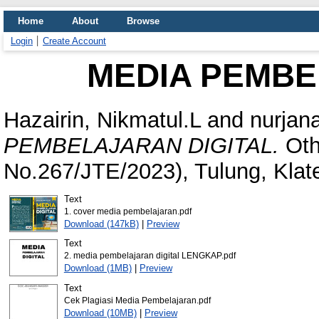
Home
About
Browse
Login
Create Account
MEDIA PEMBE
Hazairin, Nikmatul.L
and
nurjan
PEMBELAJARAN DIGITAL.
Oth
No.267/JTE/2023), Tulung, Klat
Text
1. cover media pembelajaran.pdf
Download (147kB)
|
Preview
Text
2. media pembelajaran digital LENGKAP.pdf
Download (1MB)
|
Preview
Text
Cek Plagiasi Media Pembelajaran.pdf
Download (10MB)
|
Preview