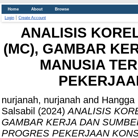
Home
About
Browse
Login
Create Account
ANALISIS KORE
(MC), GAMBAR KE
MANUSIA TE
PEKERJAA
nurjanah, nurjanah
and
Hangga 
Salsabil
(2024)
ANALISIS KOR
GAMBAR KERJA DAN SUMBE
PROGRES PEKERJAAN KONS